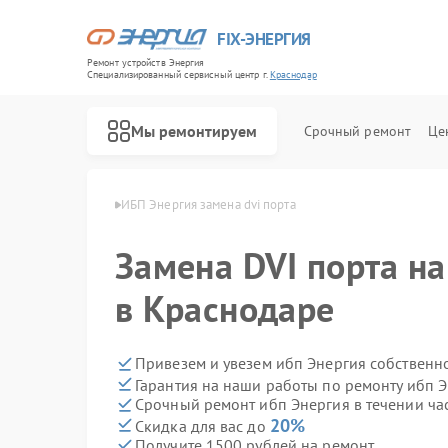
FIX-ЭНЕРГИЯ
Ремонт устройств Энергия
Специализированный cервисный центр г.
Краснодар
Мы ремонтируем
Срочный ремонт
Це
ергия в Краснодаре
ИБП Энергия замена dvi порта
Замена DVI порта на
в Краснодаре
Привезем и увезем ибп Энергия собственн
Гарантия на наши работы по ремонту ибп 
Срочный ремонт ибп Энергия в течении ча
20%
Скидка для вас до
Получите 1500 рублей на ремонт