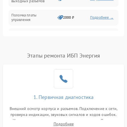
выходных разъемов
Механические повреждения
Поломка платы
Механика
2000 ₽
Подробнее →
управления
Неисправность
3000 ₽
Подробнее →
трансформатора
Повреждение
Этапы ремонта ИБП Энергия
500 ₽
Подробнее →
конденсаторов
Поломка предохранителя
100 ₽
Подробнее →
Неисправность системы
1000 ₽
Подробнее →
охлаждения
1. Первичная диагностика
Неисправность
500 ₽
Подробнее →
Внешний осмотр корпуса и разъемов. Подключение к сети,
индикаторов
проверка индикации, звуковых сигналов и кодов ошибок.
Измерение входного и выходного напряжения. Оценка
Поломка фильтров
Подробнее
1000 ₽
Подробнее →
реакции ИБП на отключение основного питания без