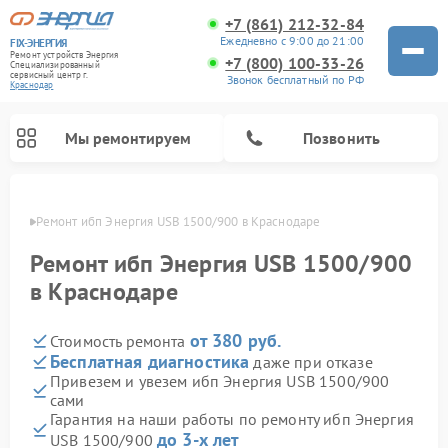
+7 (861) 212-32-84
Ежедневно с 9:00 до 21:00
FIX-ЭНЕРГИЯ
Ремонт устройств Энергия
+7 (800) 100-33-26
Специализированный
cервисный центр г.
Звонок бесплатный по РФ
Краснодар
Мы ремонтируем
Позвонить
одаре
Ремонт ибп Энергия USB 1500/900 в Краснодаре
Ремонт ибп Энергия USB 1500/900
в Краснодаре
от 380 руб.
Стоимость ремонта
Бесплатная диагностика
даже при отказе
Привезем и увезем ибп Энергия USB 1500/900
сами
Гарантия на наши работы по ремонту ибп Энергия
до 3-х лет
USB 1500/900