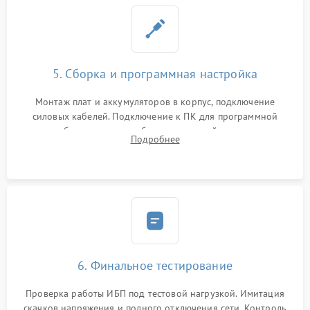
5. Сборка и программная настройка
Монтаж плат и аккумуляторов в корпус, подключение
силовых кабелей. Подключение к ПК для программной
калибровки констант батареи, настройки порогов
Подробнее
срабатывания AVR и сброса счетчиков старения АКБ.
6. Финальное тестирование
Проверка работы ИБП под тестовой нагрузкой. Имитация
скачков напряжения и полного отключения сети. Контроль