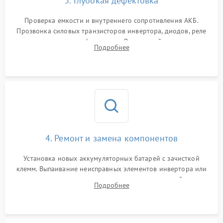
3. Глубокая дефектовка
Поломка системы защиты
1000 ₽
Подробнее →
от перегрузок
Проверка емкости и внутреннего сопротивления АКБ.
Прозвонка силовых транзисторов инвертора, диодов, реле
Неисправность системы
переключения и трансформатора. Визуальный поиск вздутых
Подробнее
защиты от короткого
1500 ₽
Подробнее →
конденсаторов и прогаров на печатной плате.
замыкания
Повреждение системы
1000 ₽
Подробнее →
защиты от перегрева
Неисправность системы
защиты от
1500 ₽
Подробнее →
перенапряжения
4. Ремонт и замена компонентов
Установка новых аккумуляторных батарей с зачисткой
клемм. Выпаивание неисправных элементов инвертора или
цепи зарядки и монтаж новых радиодеталей.
Подробнее
Восстановление поврежденных токоведущих дорожек и
замена реле.