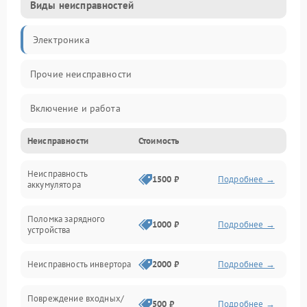
Виды неисправностей
Электроника
Прочие неисправности
Включение и работа
Неисправности
Стоимость
Работа с нагрузкой
Неисправность
Звук и индикация
1500 ₽
Подробнее →
аккумулятора
Питание и режимы
Поломка зарядного
1000 ₽
Подробнее →
устройства
Интерфейсы и связь
Неисправность инвертора
2000 ₽
Подробнее →
Температура и эксплуатация
Повреждение входных/
500 ₽
Подробнее →