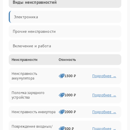
Виды неисправностей
Электроника
Прочие неисправности
Включение и работа
Неисправности
Стоимость
Работа с нагрузкой
Неисправность
Звук и индикация
1500 ₽
Подробнее →
аккумулятора
Питание и режимы
Поломка зарядного
1000 ₽
Подробнее →
устройства
Интерфейсы и связь
Неисправность инвертора
2000 ₽
Подробнее →
Температура и эксплуатация
Повреждение входных/
500 ₽
Подробнее →