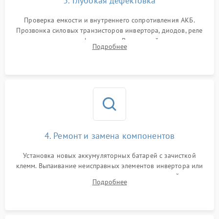
3. Глубокая дефектовка
Поломка системы защиты
1000 ₽
Подробнее →
от перегрузок
Проверка емкости и внутреннего сопротивления АКБ.
Прозвонка силовых транзисторов инвертора, диодов, реле
Неисправность системы
переключения и трансформатора. Визуальный поиск вздутых
Подробнее
защиты от короткого
1500 ₽
Подробнее →
конденсаторов и прогаров на печатной плате.
замыкания
Повреждение системы
1000 ₽
Подробнее →
защиты от перегрева
Неисправность системы
защиты от
1500 ₽
Подробнее →
перенапряжения
4. Ремонт и замена компонентов
Установка новых аккумуляторных батарей с зачисткой
клемм. Выпаивание неисправных элементов инвертора или
цепи зарядки и монтаж новых радиодеталей.
Подробнее
Восстановление поврежденных токоведущих дорожек и
замена реле.