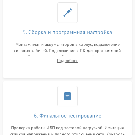
5. Сборка и программная настройка
Монтаж плат и аккумуляторов в корпус, подключение
силовых кабелей. Подключение к ПК для программной
калибровки констант батареи, настройки порогов
Подробнее
срабатывания AVR и сброса счетчиков старения АКБ.
6. Финальное тестирование
Проверка работы ИБП под тестовой нагрузкой. Имитация
скачков напряжения и полного отключения сети. Контроль