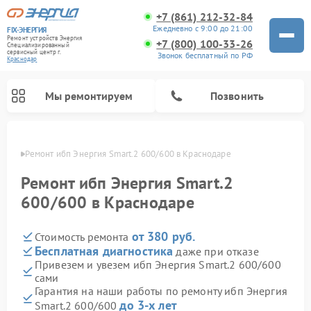
+7 (861) 212-32-84
Ежедневно с 9:00 до 21:00
FIX-ЭНЕРГИЯ
Ремонт устройств Энергия
+7 (800) 100-33-26
Специализированный
cервисный центр г.
Звонок бесплатный по РФ
Краснодар
Мы ремонтируем
Позвонить
одаре
Ремонт ибп Энергия Smart.2 600/600 в Краснодаре
Ремонт ибп Энергия Smart.2
600/600 в Краснодаре
от 380 руб.
Стоимость ремонта
Бесплатная диагностика
даже при отказе
Привезем и увезем ибп Энергия Smart.2 600/600
сами
Гарантия на наши работы по ремонту ибп Энергия
до 3-х лет
Smart.2 600/600