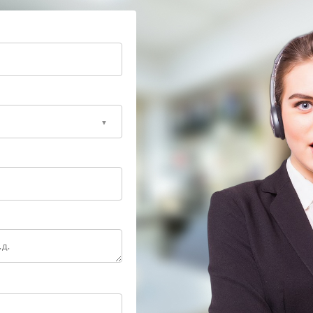
ргия, так как дальнейшая эксплуатация может
ючениям техники.
яет выявить причину щелчков, заменить
 устройства. Игнорировать такие сигналы не стоит,
ывать на развивающуюся проблему, которую проще