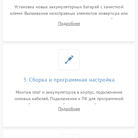
Установка новых аккумуляторных батарей с зачисткой
клемм. Выпаивание неисправных элементов инвертора или
цепи зарядки и монтаж новых радиодеталей.
Подробнее
Восстановление поврежденных токоведущих дорожек и
замена реле.
5. Сборка и программная настройка
Монтаж плат и аккумуляторов в корпус, подключение
силовых кабелей. Подключение к ПК для программной
калибровки констант батареи, настройки порогов
Подробнее
срабатывания AVR и сброса счетчиков старения АКБ.