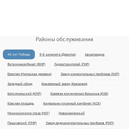
Районы обслуживания
40 лет Победы
9-й километр (Девятка)
Авиагородок
Витаминкомбинат (ВМР)
Гидростроителей (ГМР)
Европея (Немецкая деревня)
Завод измерительных приборов (ЗИП)
Западный обход
Кожевенный завод (Кожзавод)
Комсомольский (КМР)
Краевая клиническая больница (ККБ)
Красная площадь
Камвольно-суконный комбинат (КСК)
Микрохирургия глаза (МХГ)
Новознаменский
Пашковский (ПМР)
Завод радиоизмерительных приборов (РИП)