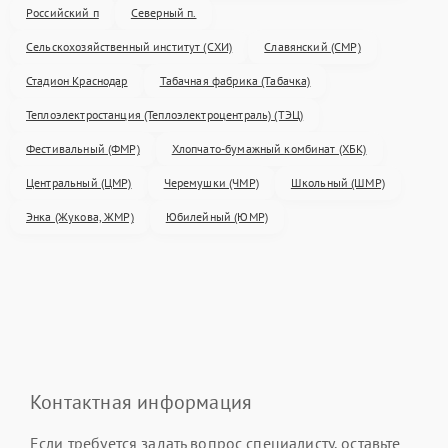
Российский п
Северный п.
Сельскохозяйственный институт (СХИ)
Славянский (СМР)
Стадион Краснодар
Табачная фабрика (Табачка)
Теплоэлектростанция (Теплоэлектроцентраль) (ТЭЦ)
Фестивальный (ФМР)
Хлопчато-бумажный комбинат (ХБК)
Центральный (ЦМР)
Черемушки (ЧМР)
Школьный (ШМР)
Энка (Жукова, ЖМР)
Юбилейный (ЮМР)
Контактная информация
Если требуется задать вопрос специалисту, оставьте