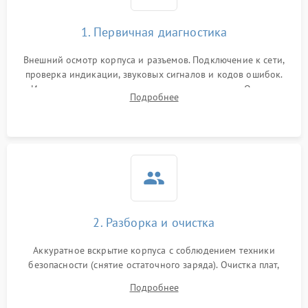
1. Первичная диагностика
Внешний осмотр корпуса и разъемов. Подключение к сети,
проверка индикации, звуковых сигналов и кодов ошибок.
Измерение входного и выходного напряжения. Оценка
Подробнее
реакции ИБП на отключение основного питания без
нагрузки.
2. Разборка и очистка
Аккуратное вскрытие корпуса с соблюдением техники
безопасности (снятие остаточного заряда). Очистка плат,
радиаторов и кулеров от пыли с помощью сжатого воздуха
Подробнее
и кистей для предотвращения перегрева и замыканий.