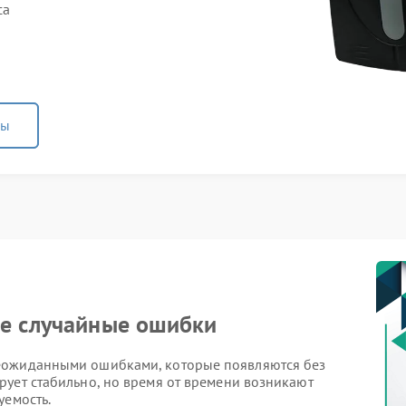
са
ны
ие случайные ошибки
еожиданными ошибками, которые появляются без
рует стабильно, но время от времени возникают
уемость.