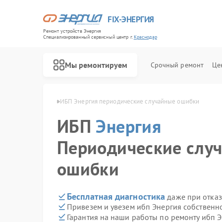
FIX-ЭНЕРГИЯ
Ремонт устройств Энергия
Специализированный cервисный центр г.
Краснодар
Мы ремонтируем
Срочный ремонт
Це
ергия в Краснодаре
ИБП Энергия периодические случайные ошибки
ИБП
Энергия
Периодические слу
ошибки
Бесплатная диагностика
даже при отказ
Привезем и увезем ибп Энергия собственн
Гарантия на наши работы по ремонту ибп 