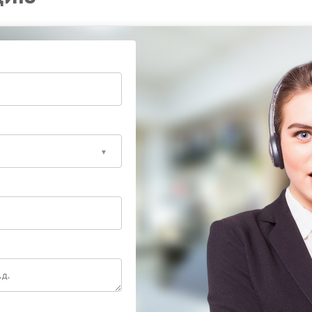
тр
ку и ремонт, устраняя внутренние сбои и заменяя
ь стабильность и исключить повторение ошибок.
риводит к полной потере работоспособности.
вности заранее, чтобы сохранить стабильную работу