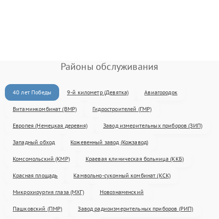
Районы обслуживания
40 лет Победы
9-й километр (Девятка)
Авиагородок
Витаминкомбинат (ВМР)
Гидростроителей (ГМР)
Европея (Немецкая деревня)
Завод измерительных приборов (ЗИП)
Западный обход
Кожевенный завод (Кожзавод)
Комсомольский (КМР)
Краевая клиническая больница (ККБ)
Красная площадь
Камвольно-суконный комбинат (КСК)
Микрохирургия глаза (МХГ)
Новознаменский
Пашковский (ПМР)
Завод радиоизмерительных приборов (РИП)