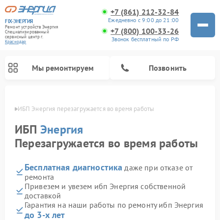
+7 (861) 212-32-84
Ежедневно с 9:00 до 21:00
FIX-ЭНЕРГИЯ
Ремонт устройств Энергия
+7 (800) 100-33-26
Специализированный
cервисный центр г.
Звонок бесплатный по РФ
Краснодар
Мы ремонтируем
Позвонить
одаре
ИБП Энергия перезагружается во время работы
ИБП
Энергия
Перезагружается во время работы
Бесплатная диагностика
даже при отказе от
ремонта
Привезем и увезем ибп Энергия собственной
доставкой
Гарантия на наши работы по ремонту ибп Энергия
до 3-х лет