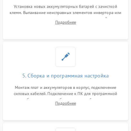
Установка новых аккумуляторных батарей с зачисткой
клемм. Выпаивание неисправных элементов инвертора или
цепи зарядки и монтаж новых радиодеталей.
Подробнее
Восстановление поврежденных токоведущих дорожек и
замена реле.
5. Сборка и программная настройка
Монтаж плат и аккумуляторов в корпус, подключение
силовых кабелей. Подключение к ПК для программной
калибровки констант батареи, настройки порогов
Подробнее
срабатывания AVR и сброса счетчиков старения АКБ.