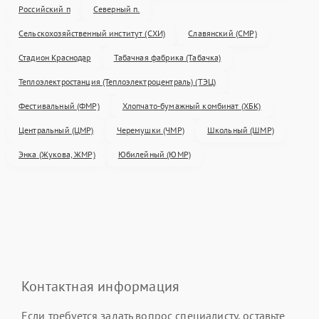
Российский п
Северный п.
Сельскохозяйственный институт (СХИ)
Славянский (СМР)
Стадион Краснодар
Табачная фабрика (Табачка)
Теплоэлектростанция (Теплоэлектроцентраль) (ТЭЦ)
Фестивальный (ФМР)
Хлопчато-бумажный комбинат (ХБК)
Центральный (ЦМР)
Черемушки (ЧМР)
Школьный (ШМР)
Энка (Жукова, ЖМР)
Юбилейный (ЮМР)
Контактная информация
Если требуется задать вопрос специалисту, оставьте