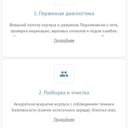
1. Первичная диагностика
Внешний осмотр корпуса и разъемов. Подключение к сети,
проверка индикации, звуковых сигналов и кодов ошибок.
Измерение входного и выходного напряжения. Оценка
Подробнее
реакции ИБП на отключение основного питания без
нагрузки.
2. Разборка и очистка
Аккуратное вскрытие корпуса с соблюдением техники
безопасности (снятие остаточного заряда). Очистка плат,
радиаторов и кулеров от пыли с помощью сжатого воздуха
Подробнее
и кистей для предотвращения перегрева и замыканий.