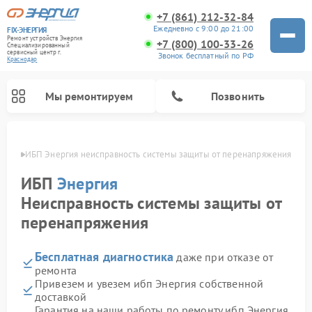
+7 (861) 212-32-84
Ежедневно с 9:00 до 21:00
FIX-ЭНЕРГИЯ
Ремонт устройств Энергия
+7 (800) 100-33-26
Специализированный
cервисный центр г.
Звонок бесплатный по РФ
Краснодар
Мы ремонтируем
Позвонить
одаре
ИБП Энергия неисправность системы защиты от перенапряжения
ИБП
Энергия
Неисправность системы защиты от
перенапряжения
Бесплатная диагностика
даже при отказе от
ремонта
Привезем и увезем ибп Энергия собственной
доставкой
Гарантия на наши работы по ремонту ибп Энергия