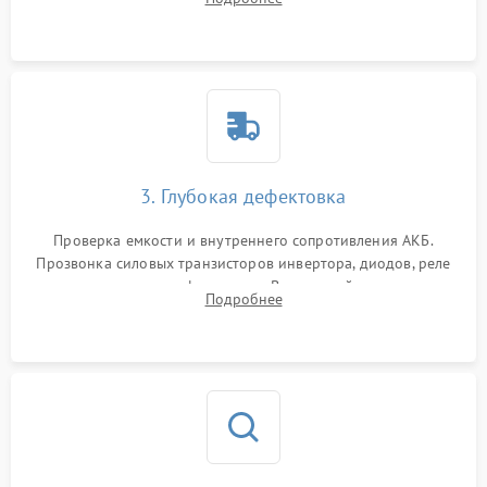
и кистей для предотвращения перегрева и замыканий.
3. Глубокая дефектовка
Проверка емкости и внутреннего сопротивления АКБ.
Прозвонка силовых транзисторов инвертора, диодов, реле
переключения и трансформатора. Визуальный поиск вздутых
Подробнее
конденсаторов и прогаров на печатной плате.