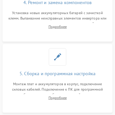
4. Ремонт и замена компонентов
Установка новых аккумуляторных батарей с зачисткой
клемм. Выпаивание неисправных элементов инвертора или
цепи зарядки и монтаж новых радиодеталей.
Подробнее
Восстановление поврежденных токоведущих дорожек и
замена реле.
5. Сборка и программная настройка
Монтаж плат и аккумуляторов в корпус, подключение
силовых кабелей. Подключение к ПК для программной
калибровки констант батареи, настройки порогов
Подробнее
срабатывания AVR и сброса счетчиков старения АКБ.