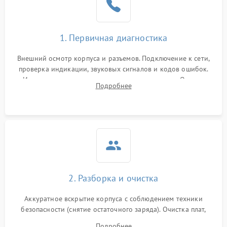
1. Первичная диагностика
Внешний осмотр корпуса и разъемов. Подключение к сети,
проверка индикации, звуковых сигналов и кодов ошибок.
Измерение входного и выходного напряжения. Оценка
Подробнее
реакции ИБП на отключение основного питания без
нагрузки.
2. Разборка и очистка
Аккуратное вскрытие корпуса с соблюдением техники
безопасности (снятие остаточного заряда). Очистка плат,
радиаторов и кулеров от пыли с помощью сжатого воздуха
Подробнее