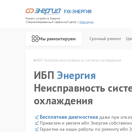
FIX-ЭНЕРГИЯ
Ремонт устройств Энергия
Специализированный cервисный центр г.
Краснодар
Мы ремонтируем
Срочный ремонт
Це
ергия в Краснодаре
ИБП Энергия неисправность системы охлаждения
ИБП
Энергия
Неисправность сист
охлаждения
Бесплатная диагностика
даже при отказ
Привезем и увезем ибп Энергия собственн
Гарантия на наши работы по ремонту ибп 