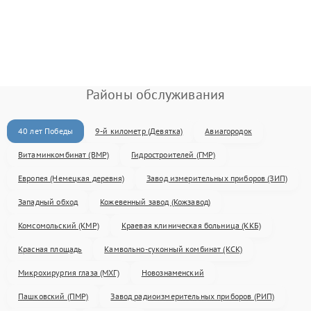
Районы обслуживания
40 лет Победы
9-й километр (Девятка)
Авиагородок
Витаминкомбинат (ВМР)
Гидростроителей (ГМР)
Европея (Немецкая деревня)
Завод измерительных приборов (ЗИП)
Западный обход
Кожевенный завод (Кожзавод)
Комсомольский (КМР)
Краевая клиническая больница (ККБ)
Красная площадь
Камвольно-суконный комбинат (КСК)
Микрохирургия глаза (МХГ)
Новознаменский
Пашковский (ПМР)
Завод радиоизмерительных приборов (РИП)