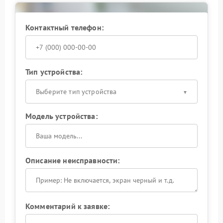
Сервисный центр Энергия проводит ремонт с
заменой поврежденных деталей и тестированием
работы устройства после обслуживания. После
Контактный телефон:
устранения неисправности ИБП снова стабильно
запускается и корректно переходит в рабочий
режим.
Тип устройства:
Выберите тип устройства
Модель устройства:
Описание неисправности:
Комментарий к заявке: