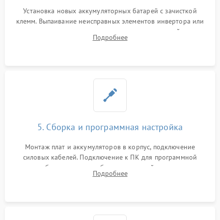
Установка новых аккумуляторных батарей с зачисткой
клемм. Выпаивание неисправных элементов инвертора или
цепи зарядки и монтаж новых радиодеталей.
Подробнее
Восстановление поврежденных токоведущих дорожек и
замена реле.
5. Сборка и программная настройка
Монтаж плат и аккумуляторов в корпус, подключение
силовых кабелей. Подключение к ПК для программной
калибровки констант батареи, настройки порогов
Подробнее
срабатывания AVR и сброса счетчиков старения АКБ.