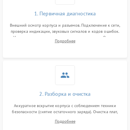
1. Первичная диагностика
Внешний осмотр корпуса и разъемов. Подключение к сети,
проверка индикации, звуковых сигналов и кодов ошибок.
Измерение входного и выходного напряжения. Оценка
Подробнее
реакции ИБП на отключение основного питания без
нагрузки.
2. Разборка и очистка
Аккуратное вскрытие корпуса с соблюдением техники
безопасности (снятие остаточного заряда). Очистка плат,
радиаторов и кулеров от пыли с помощью сжатого воздуха
Подробнее
и кистей для предотвращения перегрева и замыканий.