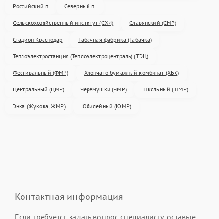
Российский п
Северный п.
Сельскохозяйственный институт (СХИ)
Славянский (СМР)
Стадион Краснодар
Табачная фабрика (Табачка)
Теплоэлектростанция (Теплоэлектроцентраль) (ТЭЦ)
Фестивальный (ФМР)
Хлопчато-бумажный комбинат (ХБК)
Центральный (ЦМР)
Черемушки (ЧМР)
Школьный (ШМР)
Энка (Жукова, ЖМР)
Юбилейный (ЮМР)
Контактная информация
Если требуется задать вопрос специалисту, оставьте