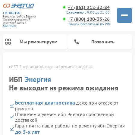
+7 (861) 212-32-84
Ежедневно с 9:00 до 21:00
FIX-ЭНЕРГИЯ
Ремонт устройств Энергия
+7 (800) 100-33-26
Специализированный
cервисный центр г.
Звонок бесплатный по РФ
Краснодар
Мы ремонтируем
Позвонить
одаре
ИБП Энергия не выходит из режима ожидания
ИБП
Энергия
Не выходит из режима ожидания
Бесплатная диагностика
даже при отказе от
ремонта
Привезем и увезем ибп Энергия собственной
доставкой
Гарантия на наши работы по ремонту ибп Энергия
до 3-х лет