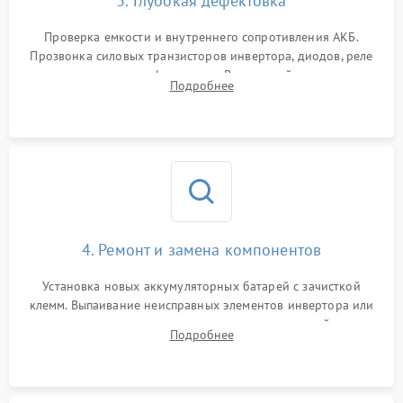
3. Глубокая дефектовка
Поломка системы защиты
1000 ₽
Подробнее →
от перегрузок
Проверка емкости и внутреннего сопротивления АКБ.
Прозвонка силовых транзисторов инвертора, диодов, реле
Неисправность системы
переключения и трансформатора. Визуальный поиск вздутых
Подробнее
защиты от короткого
1500 ₽
Подробнее →
конденсаторов и прогаров на печатной плате.
замыкания
Повреждение системы
1000 ₽
Подробнее →
защиты от перегрева
Неисправность системы
защиты от
1500 ₽
Подробнее →
перенапряжения
4. Ремонт и замена компонентов
Установка новых аккумуляторных батарей с зачисткой
клемм. Выпаивание неисправных элементов инвертора или
цепи зарядки и монтаж новых радиодеталей.
Подробнее
Восстановление поврежденных токоведущих дорожек и
замена реле.