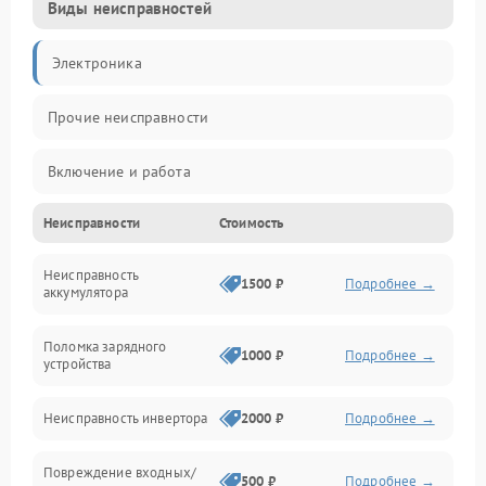
Виды неисправностей
Электроника
Прочие неисправности
Включение и работа
Неисправности
Стоимость
Работа с нагрузкой
Неисправность
Звук и индикация
1500 ₽
Подробнее →
аккумулятора
Питание и режимы
Поломка зарядного
1000 ₽
Подробнее →
устройства
Интерфейсы и связь
Неисправность инвертора
2000 ₽
Подробнее →
Температура и эксплуатация
Повреждение входных/
500 ₽
Подробнее →