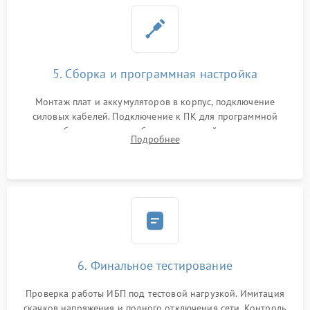
5. Сборка и программная настройка
Монтаж плат и аккумуляторов в корпус, подключение
силовых кабелей. Подключение к ПК для программной
калибровки констант батареи, настройки порогов
Подробнее
срабатывания AVR и сброса счетчиков старения АКБ.
6. Финальное тестирование
Проверка работы ИБП под тестовой нагрузкой. Имитация
скачков напряжения и полного отключения сети. Контроль