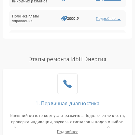
выходных разъемов
Механические повреждения
Поломка платы
Механика
2000 ₽
Подробнее →
управления
Неисправность
3000 ₽
Подробнее →
трансформатора
Повреждение
Этапы ремонта ИБП Энергия
500 ₽
Подробнее →
конденсаторов
Поломка предохранителя
100 ₽
Подробнее →
Неисправность системы
1000 ₽
Подробнее →
охлаждения
1. Первичная диагностика
Неисправность
500 ₽
Подробнее →
Внешний осмотр корпуса и разъемов. Подключение к сети,
индикаторов
проверка индикации, звуковых сигналов и кодов ошибок.
Измерение входного и выходного напряжения. Оценка
Поломка фильтров
Подробнее
1000 ₽
Подробнее →
реакции ИБП на отключение основного питания без