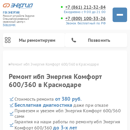
+7 (861) 212-32-84
Ежедневно с 9:00 до 21:00
FIX-ЭНЕРГИЯ
Ремонт устройств Энергия
+7 (800) 100-33-26
Специализированный
cервисный центр г.
Звонок бесплатный по РФ
Краснодар
Мы ремонтируем
Позвонить
одаре
Ремонт ибп Энергия Комфорт 600/360 в Краснодаре
Ремонт ибп Энергия Комфорт
600/360 в Краснодаре
от 380 руб.
Стоимость ремонта
Бесплатная диагностика
даже при отказе
Привезем и увезем ибп Энергия Комфорт 600/360
сами
Гарантия на наши работы по ремонту ибп Энергия
до 3-х лет
Комфорт 600/360