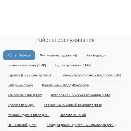
Районы обслуживания
40 лет Победы
9-й километр (Девятка)
Авиагородок
Витаминкомбинат (ВМР)
Гидростроителей (ГМР)
Европея (Немецкая деревня)
Завод измерительных приборов (ЗИП)
Западный обход
Кожевенный завод (Кожзавод)
Комсомольский (КМР)
Краевая клиническая больница (ККБ)
Красная площадь
Камвольно-суконный комбинат (КСК)
Микрохирургия глаза (МХГ)
Новознаменский
Пашковский (ПМР)
Завод радиоизмерительных приборов (РИП)