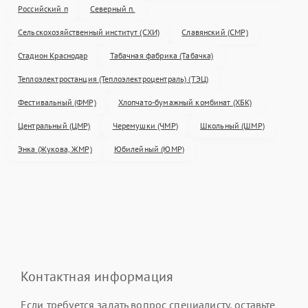
Российский п
Северный п.
Сельскохозяйственный институт (СХИ)
Славянский (СМР)
Стадион Краснодар
Табачная фабрика (Табачка)
Теплоэлектростанция (Теплоэлектроцентраль) (ТЭЦ)
Фестивальный (ФМР)
Хлопчато-бумажный комбинат (ХБК)
Центральный (ЦМР)
Черемушки (ЧМР)
Школьный (ШМР)
Энка (Жукова, ЖМР)
Юбилейный (ЮМР)
Контактная информация
Если требуется задать вопрос специалисту, оставьте