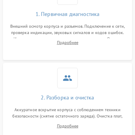
1. Первичная диагностика
Внешний осмотр корпуса и разъемов. Подключение к сети,
проверка индикации, звуковых сигналов и кодов ошибок.
Измерение входного и выходного напряжения. Оценка
Подробнее
реакции ИБП на отключение основного питания без
нагрузки.
2. Разборка и очистка
Аккуратное вскрытие корпуса с соблюдением техники
безопасности (снятие остаточного заряда). Очистка плат,
радиаторов и кулеров от пыли с помощью сжатого воздуха
Подробнее
и кистей для предотвращения перегрева и замыканий.