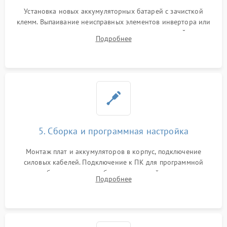
Установка новых аккумуляторных батарей с зачисткой
клемм. Выпаивание неисправных элементов инвертора или
цепи зарядки и монтаж новых радиодеталей.
Подробнее
Восстановление поврежденных токоведущих дорожек и
замена реле.
5. Сборка и программная настройка
Монтаж плат и аккумуляторов в корпус, подключение
силовых кабелей. Подключение к ПК для программной
калибровки констант батареи, настройки порогов
Подробнее
срабатывания AVR и сброса счетчиков старения АКБ.