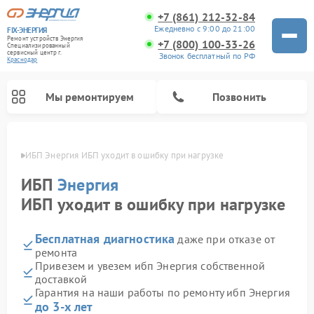
+7 (861) 212-32-84
Ежедневно с 9:00 до 21:00
FIX-ЭНЕРГИЯ
Ремонт устройств Энергия
+7 (800) 100-33-26
Специализированный
cервисный центр г.
Звонок бесплатный по РФ
Краснодар
Мы ремонтируем
Позвонить
одаре
ИБП Энергия ИБП уходит в ошибку при нагрузке
ИБП
Энергия
ИБП уходит в ошибку при нагрузке
Бесплатная диагностика
даже при отказе от
ремонта
Привезем и увезем ибп Энергия собственной
доставкой
Гарантия на наши работы по ремонту ибп Энергия
до 3-х лет