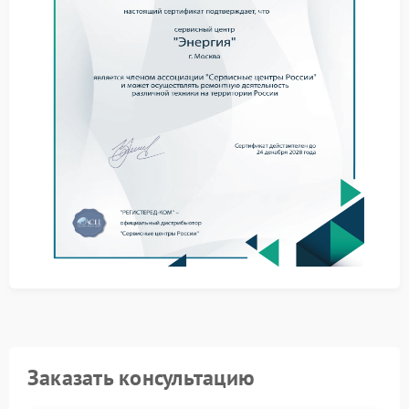
перегрузка по мощности;
износ батареи;
сбои в плате управления;
проблемы с внутренними соединениями.
Полезные рекомендации
В сервис Энергия обращаются после базовых
действий, которые можно выполнить
самостоятельно:
уменьшить количество подключенных устройств;
перезапустить ИБП;
дать устройству остыть;
использовать только исправные кабели.
Когда требуется ремонт
При повторении ошибки требуется ремонт Энергия,
так как нагрузка продолжает провоцировать сбой, и
эксплуатация становится рискованной.
Заказать консультацию
Обращение в сервисный центр Энергия помогает
устранить неисправность, заменить изношенные