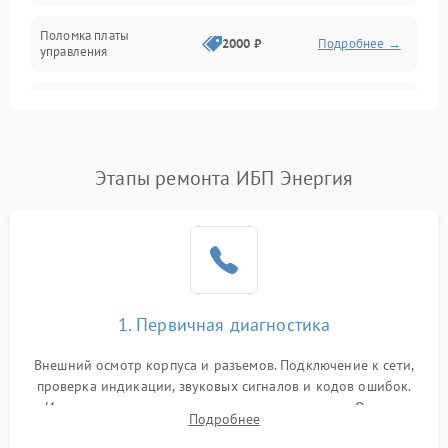
Поломка платы
Механика
2000 ₽
Подробнее →
управления
Неисправность
3000 ₽
Подробнее →
трансформатора
Повреждение
Этапы ремонта ИБП Энергия
500 ₽
Подробнее →
конденсаторов
Поломка предохранителя
100 ₽
Подробнее →
Неисправность системы
1000 ₽
Подробнее →
охлаждения
1. Первичная диагностика
Неисправность
500 ₽
Подробнее →
Внешний осмотр корпуса и разъемов. Подключение к сети,
индикаторов
проверка индикации, звуковых сигналов и кодов ошибок.
Измерение входного и выходного напряжения. Оценка
Поломка фильтров
Подробнее
1000 ₽
Подробнее →
реакции ИБП на отключение основного питания без
(EMI/EMC)