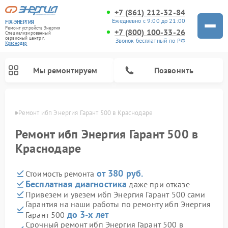
+7 (861) 212-32-84
Ежедневно с 9:00 до 21:00
FIX-ЭНЕРГИЯ
Ремонт устройств Энергия
+7 (800) 100-33-26
Специализированный
cервисный центр г.
Звонок бесплатный по РФ
Краснодар
Мы ремонтируем
Позвонить
одаре
Ремонт ибп Энергия Гарант 500 в Краснодаре
Ремонт ибп Энергия Гарант 500 в
Краснодаре
от 380 руб.
Стоимость ремонта
Бесплатная диагностика
даже при отказе
Привезем и увезем ибп Энергия Гарант 500 сами
Гарантия на наши работы по ремонту ибп Энергия
до 3-х лет
Гарант 500
Срочный ремонт ибп Энергия Гарант 500 в