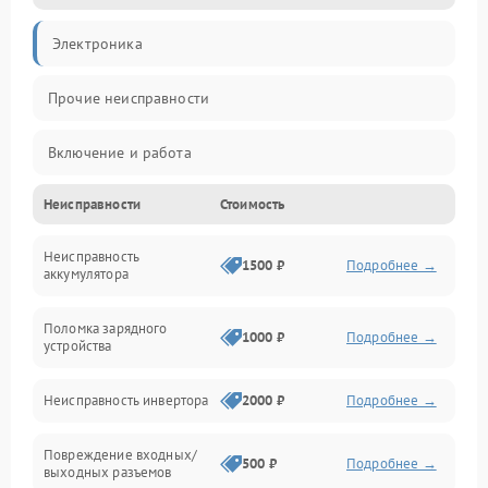
Электроника
Прочие неисправности
Включение и работа
Неисправности
Стоимость
Работа с нагрузкой
Неисправность
Звук и индикация
1500 ₽
Подробнее →
аккумулятора
Питание и режимы
Поломка зарядного
1000 ₽
Подробнее →
устройства
Интерфейсы и связь
Неисправность инвертора
2000 ₽
Подробнее →
Температура и эксплуатация
Повреждение входных/
500 ₽
Подробнее →
выходных разъемов
Механические повреждения