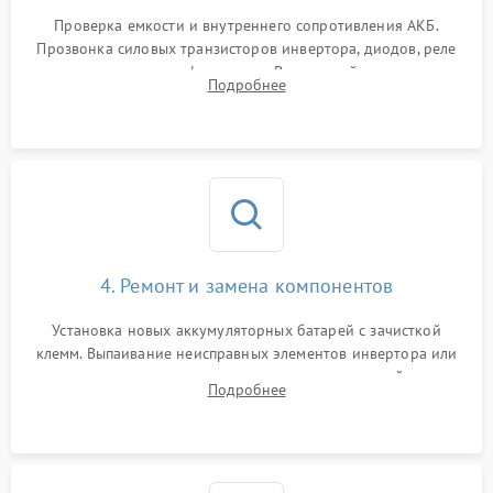
1000 ₽
Подробнее →
от перегрузок
Проверка емкости и внутреннего сопротивления АКБ.
Прозвонка силовых транзисторов инвертора, диодов, реле
Неисправность системы
переключения и трансформатора. Визуальный поиск вздутых
Подробнее
защиты от короткого
1500 ₽
Подробнее →
конденсаторов и прогаров на печатной плате.
замыкания
Повреждение системы
1000 ₽
Подробнее →
защиты от перегрева
Неисправность системы
защиты от
1500 ₽
Подробнее →
перенапряжения
4. Ремонт и замена компонентов
Установка новых аккумуляторных батарей с зачисткой
клемм. Выпаивание неисправных элементов инвертора или
цепи зарядки и монтаж новых радиодеталей.
Подробнее
Восстановление поврежденных токоведущих дорожек и
замена реле.