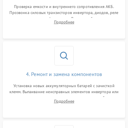
1000 ₽
Подробнее →
от перегрузок
Проверка емкости и внутреннего сопротивления АКБ.
Прозвонка силовых транзисторов инвертора, диодов, реле
Неисправность системы
переключения и трансформатора. Визуальный поиск вздутых
Подробнее
защиты от короткого
1500 ₽
Подробнее →
конденсаторов и прогаров на печатной плате.
замыкания
Повреждение системы
1000 ₽
Подробнее →
защиты от перегрева
Неисправность системы
защиты от
1500 ₽
Подробнее →
перенапряжения
4. Ремонт и замена компонентов
Установка новых аккумуляторных батарей с зачисткой
клемм. Выпаивание неисправных элементов инвертора или
цепи зарядки и монтаж новых радиодеталей.
Подробнее
Восстановление поврежденных токоведущих дорожек и
замена реле.