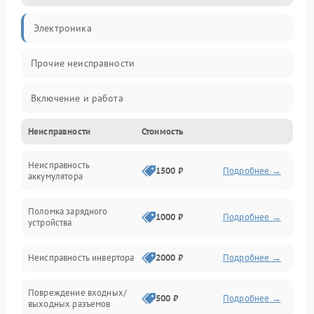
Электроника
Прочие неисправности
Включение и работа
Неисправности
Стоимость
Работа с нагрузкой
Неисправность
Звук и индикация
1500 ₽
Подробнее →
аккумулятора
Питание и режимы
Поломка зарядного
1000 ₽
Подробнее →
устройства
Интерфейсы и связь
Неисправность инвертора
2000 ₽
Подробнее →
Температура и эксплуатация
Повреждение входных/
500 ₽
Подробнее →
выходных разъемов
Механические повреждения