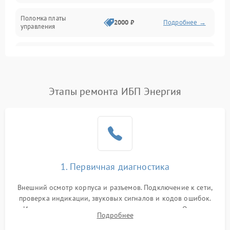
Поломка платы
Механика
2000 ₽
Подробнее →
управления
Неисправность
3000 ₽
Подробнее →
трансформатора
Повреждение
Этапы ремонта ИБП Энергия
500 ₽
Подробнее →
конденсаторов
Поломка предохранителя
100 ₽
Подробнее →
Неисправность системы
1000 ₽
Подробнее →
охлаждения
1. Первичная диагностика
Неисправность
500 ₽
Подробнее →
Внешний осмотр корпуса и разъемов. Подключение к сети,
индикаторов
проверка индикации, звуковых сигналов и кодов ошибок.
Измерение входного и выходного напряжения. Оценка
Поломка фильтров
Подробнее
1000 ₽
Подробнее →
реакции ИБП на отключение основного питания без
(EMI/EMC)