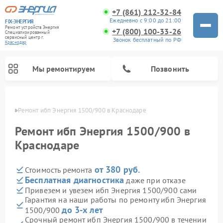
+7 (861) 212-32-84
Ежедневно с 9:00 до 21:00
FIX-ЭНЕРГИЯ
Ремонт устройств Энергия
+7 (800) 100-33-26
Специализированный
cервисный центр г.
Звонок бесплатный по РФ
Краснодар
Мы ремонтируем
Позвонить
одаре
Ремонт ибп Энергия 1500/900 в Краснодаре
Ремонт ибп Энергия 1500/900 в
Краснодаре
от 380 руб.
Стоимость ремонта
Бесплатная диагностика
даже при отказе
Привезем и увезем ибп Энергия 1500/900 сами
Гарантия на наши работы по ремонту ибп Энергия
до 3-х лет
1500/900
Срочный ремонт ибп Энергия 1500/900 в течении